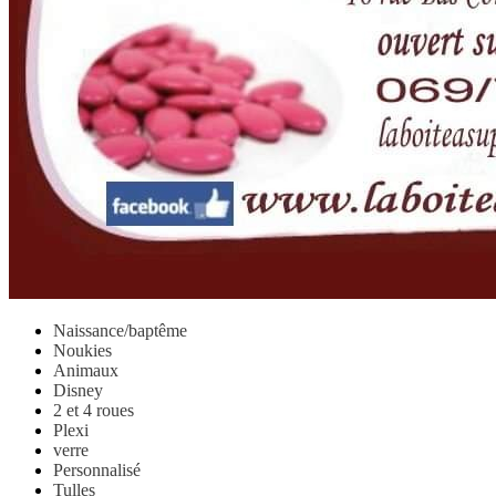
Naissance/baptême
Noukies
Animaux
Disney
2 et 4 roues
Plexi
verre
Personnalisé
Tulles