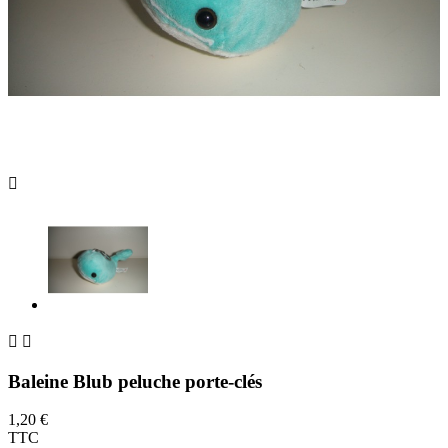



Baleine Blub peluche porte-clés
1,20 €
TTC