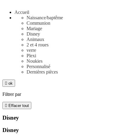
Tous les articles
Accueil
Naissance/baptême
Communion
Mariage
Disney
Animaux
2 et 4 roues
verre
Plexi
Noukies
Personnalisé
Dernières pièces

ok
Filtrer par

Effacer tout
Disney
Disney