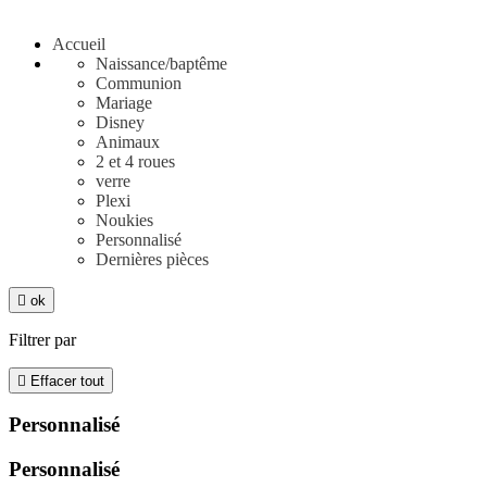
Accueil
Naissance/baptême
Communion
Mariage
Disney
Animaux
2 et 4 roues
verre
Plexi
Noukies
Personnalisé
Dernières pièces

ok
Filtrer par

Effacer tout
Personnalisé
Personnalisé