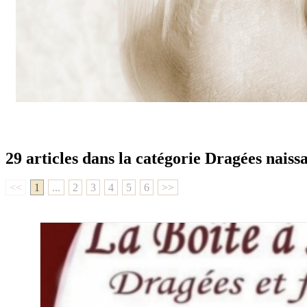
29 articles dans la catégorie Dragées nais
<<
1
...
2
3
4
5
6
>>