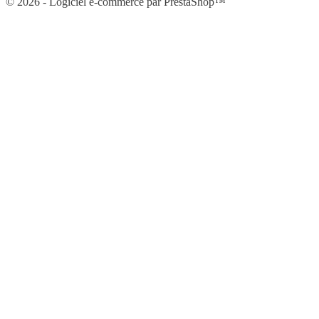
© 2026 - Logiciel e-commerce par PrestaShop™