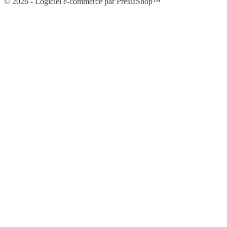
© 2026 - Logiciel e-commerce par PrestaShop™