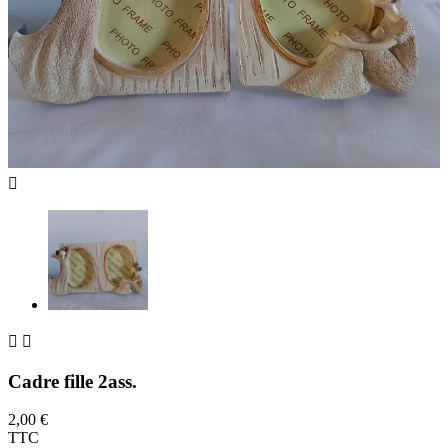



Cadre fille 2ass.
2,00 €
TTC